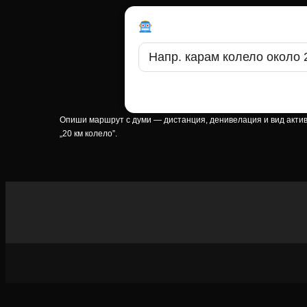
AI Съветник за маршру
Опиши с думи какъв маршрут търсиш — дис
Опиши маршрут с думи — дистанция, денивелация и вид активнос
„20 км колело”.