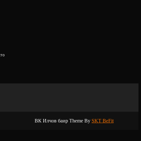
сто
ВК Илчов баир Theme By
SKT BeFit