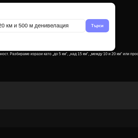
ти
Търси
танция, денивелация, вид активност (колело/пеша/бягане).
т. Разбираме изрази като „до 5 км”, „над 15 км”, „между 10 и 20 км” или про