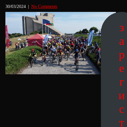
30/03/2024
|
No Comments
з
а
р
е
г
и
с
т