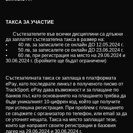
ТАКСА ЗА УЧАСТИ
Е
Състезателите във всички дисциплини са длъжни
да заплатят състезателна такса в размер на:
• 40 лв, за записалите се онлайн ДО 12.05.2024 г.
• 50 лв, за записалите се онлайн ДО 23.06.2024 г.
• 60 лв, при регистрация на място на 29.06.2024 и
30.06.2024 г. (Бройките ще бъдат ограничени)
Състезателната такса се заплаща в платформата
ePay
, като последвате линкът в полученото писмо от
TrackSport
.
ePay
дава възможност и за плащане по
банков път, като основанието на плащането трябва да
бъде уникалният 10-цифрен код, който ще получите
при успешна регистрация. При проблем с плащането
се свържете с организатор по телефон, или
email
за да
се уточнят нещата. Такса на място заплащат тези,
които ще направят своите регистрации в базовия
лагер на 29.06.2024 и 30.06.2024 г.