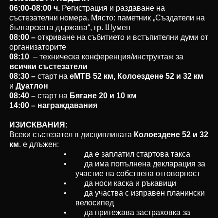
06:00-08:00 ч.
Регистрация и раздаване на
състезателни номера. Място: паметник „Създатели на
българската държава“, гр. Шумен
08:00 –
откриване на събитието и встъпителни думи от
организаторите
08:10
– техническа конференция/инструктаж за
всички състезатели
08:30 –
старт на
еМТВ 52 км,
Колоездене 52 и 32 км
и
Дуатлон
08:40 –
старт на
Бягане 20 и 10 км
14:00 – награждавания
ИЗИСКВАНИЯ:
Всеки състезател в дисциплината
Колоездене 52 и 32
км
. е длъжен:
• да е заплатил стартова такса
• да има попълнена декларация за
участие на собствена отговорност
• да носи каска и ръкавици
• да участва с изправен планински
велосипед
• да притежава застраховка за