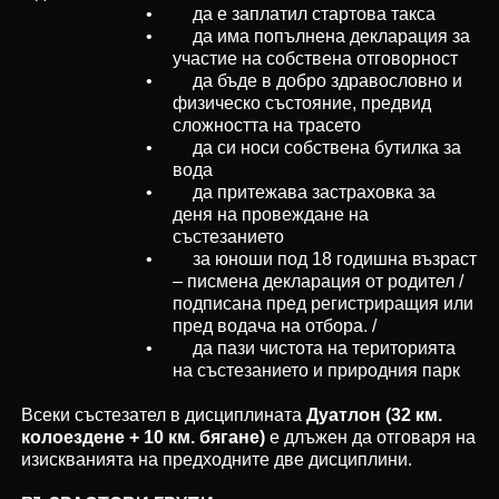
• да е заплатил стартова такса
• да има попълнена декларация за
участие на собствена отговорност
• да бъде в добро здравословно и
физическо състояние, предвид
сложността на трасето
• да си носи собствена бутилка за
вода
• да притежава застраховка за
деня на провеждане на
състезанието
• за юноши под 18 годишна възраст
– писмена декларация от родител /
подписана пред регистриращия или
пред водача на отбора. /
• да пази чистота на територията
на състезанието и природния парк
Всеки състезател в дисциплината
Дуатлон (32 км.
колоездене + 10 км. бягане)
е длъжен да отговаря на
изискванията на предходните две дисциплини.