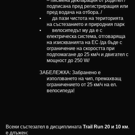
– писмена декларация от родител /
подписана пред регистриращия или
пред водача на отбора. /
• да пази чистота на територията
на състезанието и природния парк
• велосипедът му да е с
електрическа система, отговаряща
на изискванията на ЕС /да бъде с
ограничение на скоростта при
подпомагане до 25 км/ч и двигател с
мощност до 250 W/
ЗАБЕЛЕЖКА: Забранено е
използването на чип, премахващ
ограничението от 25 км/ч на ел.
велосипеда!
Всеки състезател в дисциплината
Trail Run 20 и 10 км
.
е длъжен: