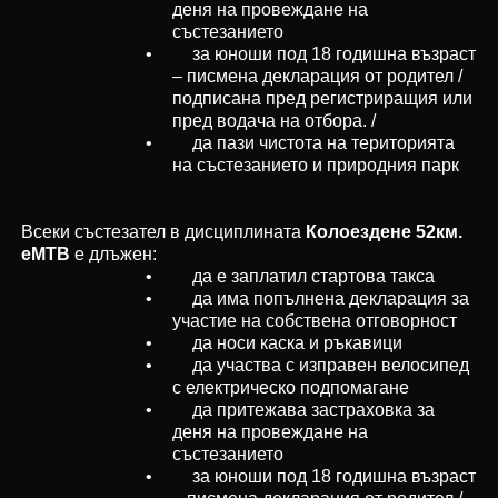
деня на провеждане на
състезанието
• за юноши под 18 годишна възраст
– писмена декларация от родител /
подписана пред регистриращия или
пред водача на отбора. /
• да пази чистота на територията
на състезанието и природния парк
Всеки състезател в дисциплината
Колоездене 52км.
eMTB
е длъжен:
• да е заплатил стартова такса
• да има попълнена декларация за
участие на собствена отговорност
• да носи каска и ръкавици
• да участва с изправен велосипед
с електрическо подпомагане
• да притежава застраховка за
деня на провеждане на
състезанието
• за юноши под 18 годишна възраст