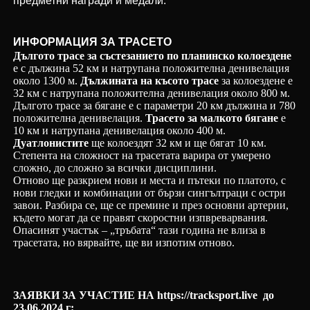
предметни награди и медали.
ИНФОРМАЦИЯ ЗА ТРАСЕТО
Дългото трасе за състезанието по планинско колоездене
е с дължина 52 км и натрупана положителна денивелация
около 1300 м.
Дължината на късото трасе
за колоездене е
32 км с натрупана положителна денивелация около 800 м.
Дългото трасе за бягане е с параметри 20 км дължина и 780
положителна денивелация.
Трасето за малкото бягане
е
10 км и натрупана денивелация около 400 м.
Дуатлонистите
ще колоездят 32 км и ще бягат 10 км.
Степента на сложност на трасетата варира от умерено
сложно, до сложно за всички дисциплини.
Отново ще разкрием нови и места и пътеки по платото, с
нови гледки и комбинации от бързи сингълтраци с остри
завои. Разбира се, ще се премине и през основни артерии,
където могат да се правят скоростни изпвреварвания.
Опасинят участък – „тръбата“ тази година не влиза в
трасетата, но вярвайте, ще ви изпотим отново.
ЗАЯВКИ ЗА УЧАСТИЕ НА
https://tracksport.live
до
23.06.2024 г: