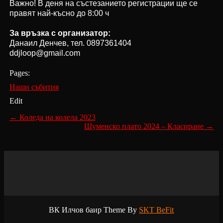
Важно! В деня на състезанието регистрации ще се
правят най-късно до 8:00 ч
За връзка с организатор:
Данаил Денчев, тел. 0897361404
ddjloop@gmail.com
Pages:
Наши събития
Edit
Post
←
Коледа на колела 2023
Шуменско плато 2024 – Класиране
→
navigation
ВК Илчов баир Theme By
SKT BeFit