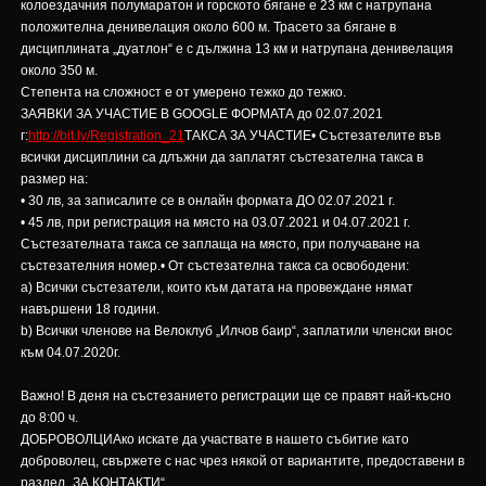
колоездачния полумаратон и горското бягане е 23 км с натрупана
положителна денивелация около 600 м. Трасето за бягане в
дисциплината „дуатлон“ е с дължина 13 км и натрупана денивелация
около 350 м.
Степента на сложност е от умерено тежко до тежко.
ЗАЯВКИ ЗА УЧАСТИЕ В GOOGLE ФОРМАТА до 02.07.2021
г:
http://bit.ly/Registration_21
ТАКСА ЗА УЧАСТИЕ• Състезателите във
всички дисциплини са длъжни да заплатят състезателна такса в
размер на:
• 30 лв, за записалите се в онлайн формата ДО 02.07.2021 г.
• 45 лв, при регистрация на място на 03.07.2021 и 04.07.2021 г.
Състезателната такса се заплаща на място, при получаване на
състезателния номер.• От състезателна такса са освободени:
а) Всички състезатели, които към датата на провеждане нямат
навършени 18 години.
b) Всички членове на Велоклуб „Илчов баир“, заплатили членски внос
към 04.07.2020г.
Важно! В деня на състезанието регистрации ще се правят най-късно
до 8:00 ч.
ДОБРОВОЛЦИАко искате да участвате в нашето събитие като
доброволец, свържете с нас чрез някой от вариантите, предоставени в
раздел „ЗА КОНТАКТИ“.