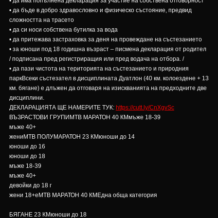
• да има попълнена декларация за участие на собствена отговорност
• да бъде в добро здравословно и физическо състояние, предвид
сложността на трасето
• да си носи собствена бутилка за вода
• да притежава застраховка за деня на провеждане на състезанието
• за юноши под 18 годишна възраст – писмена декларация от родител
/ подписана пред регистриращия или пред водача на отбора. /
• да пази чистота на територията на състезанието и природния
паркВсеки състезател в дисциплината Дуатлон (40 км. колоездене + 13
км. бягане) е длъжен да отговаря на изискванията на предходните две
дисциплини.
ДЕКЛАРАЦИЯТА ЩЕ НАМЕРИТЕ ТУК:
https://cutt.ly/CnXgvSc
ВЪЗРАСТОВИ ГРУПИMTB МАРАТОН 40 КМмъже 18-39
мъже 40+
жениMTB ПОЛУМАРАТОН 23 КМюноши до 14
юноши до 16
юноши до 18
мъже 18-39
мъже 40+
девойки до 18 г
жени 18+eMTB МАРАТОН 40 КМЕдна обща категория
БЯГАНЕ 23 КМюноши до 18