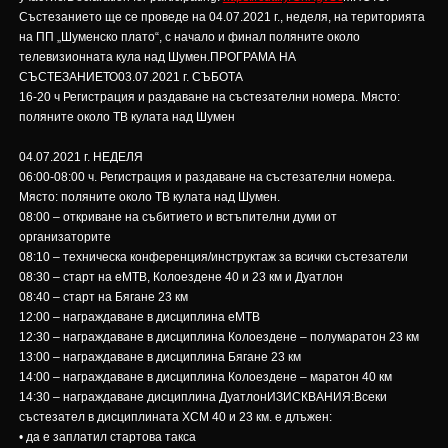
Състезанието ще се проведе на 04.07.2021 г., неделя, на територията
на ПП „Шуменско плато“, с начало и финал поляните около
телевизионната кула над Шумен.ПРОГРАМА НА
СЪСТЕЗАНИЕТО03.07.2021 г. СЪБОТА
16-20 ч Регистрация и раздаване на състезателни номера. Място:
поляните около ТВ кулата над Шумен
04.07.2021 г. НЕДЕЛЯ
06:00-08:00 ч. Регистрация и раздаване на състезателни номера.
Място: поляните около ТВ кулата над Шумен.
08:00 – откриване на събитието и встъпителни думи от
организаторите
08:10 – техническа конференция/инструктаж за всички състезатели
08:30 – старт на еМТВ, Колоездене 40 и 23 км и Дуатлон
08:40 – старт на Бягане 23 км
12:00 – награждаване в дисциплина eMTB
12:30 – награждаване в дисциплина Колоездене – полумаратон 23 км
13:00 – награждаване в дисциплина Бягане 23 км
14:00 – награждаване в дисциплина Колоездене – маратон 40 км
14:30 – награждаване дисциплина ДуатлонИЗИСКВАНИЯ:Всеки
състезател в дисциплината XCM 40 и 23 км. е длъжен:
• да е заплатил стартова такса