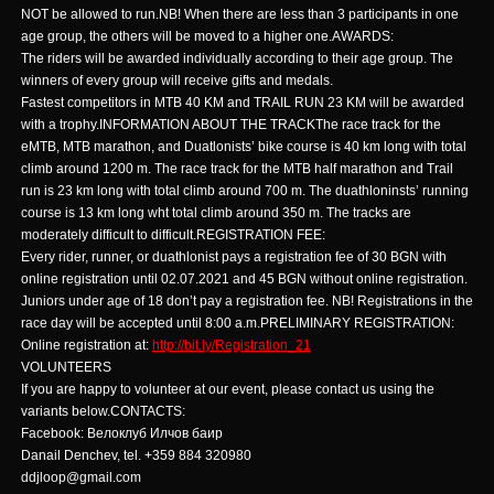
NOT be allowed to run.NB! When there are less than 3 participants in one
age group, the others will be moved to a higher one.AWARDS:
The riders will be awarded individually according to their age group. The
winners of every group will receive gifts and medals.
Fastest competitors in MTB 40 KM and TRAIL RUN 23 KM will be awarded
with a trophy.INFORMATION ABOUT THE TRACKThe race track for the
eMTB, MTB marathon, and Duatlonists’ bike course is 40 km long with total
climb around 1200 m. The race track for the MTB half marathon and Trail
run is 23 km long with total climb around 700 m. The duathloninsts’ running
course is 13 km long wht total climb around 350 m. The tracks are
moderately difficult to difficult.REGISTRATION FEE:
Every rider, runner, or duathlonist pays a registration fee of 30 BGN with
online registration until 02.07.2021 and 45 BGN without online registration.
Juniors under age of 18 don’t pay a registration fee. NB! Registrations in the
race day will be accepted until 8:00 a.m.PRELIMINARY REGISTRATION:
Online registration at:
http://bit.ly/Registration_21
VOLUNTEERS
If you are happy to volunteer at our event, please contact us using the
variants below.CONTACTS:
Facebook: Велоклуб Илчов баир
Danail Denchev, tel. +359 884 320980
ddjloop@gmail.com