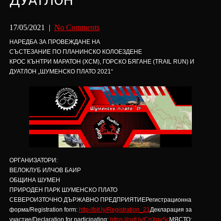
ДУАТЛОН
17/05/2021
|
No Comments
НАРЕДБА ЗА ПРОВЕЖДАНЕ НА
СЪСТЕЗАНИЕ ПО ПЛАНИНСКО КОЛОЕЗДЕНЕ
КРОС КЪНТРИ МАРАТОН (XCM), ГОРСКО БЯГАНЕ (TRAIL RUN) И
ДУАТЛОН „ШУМЕНСКО ПЛАТО 2021“
ОРГАНИЗАТОРИ:
ВЕЛОКЛУБ ИЛЧОВ БАИР
ОБЩИНА ШУМЕН
ПРИРОДЕН ПАРК ШУМЕНСКО ПЛАТО
СЕВЕРОИЗТОЧНО ДЪРЖАВНО ПРЕДПРИЯТИЕРегистрационна
форма/Registration form:
http://bit.ly/Registration_21
Декларация за
участие/Declaration for participating:
https://cutt.ly/CnXgvSc
МЯСТО: