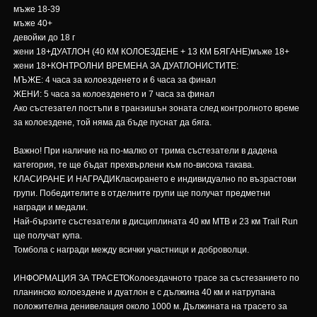
мъже 18-39
мъже 40+
девойки до 18 г
жени 18+ДУАТЛОН (40 КМ КОЛОЕЗДЕНЕ + 13 КМ БЯГАНЕ)мъже 18+
жени 18+КОНТРОЛНИ ВРЕМЕНА ЗА ДУАТЛОНИСТИТЕ:
МЪЖЕ: 4 часа за колоезденето и 6 часа за финал
ЖЕНИ: 5 часа за колоезденето и 7 часа за финал
Ако състезател постъпи в транзишън зоната след контролното време
за колоездене, той няма да бъде пуснат да бяга.
Важно! При наличие на по-малко от трима състезатели в дадена
категория, те ще бъдат прехвърлени към по-висока такава.
КЛАСИРАНЕ И НАГРАДИКласирането е индивидуално по възрастови
групи. Победителите в отделните групи ще получат предметни
награди и медали.
Най-бързите състезатели в дисциплината 40 км MTB и 23 км Trail Run
ще получат купа.
Томбола с награди между всички участници и доброволци.
ИНФОРМАЦИЯ ЗА ТРАСЕТОКолоездачното трасе за състезанието по
планинско колоездене и дуатлон е с дължина 40 км и натрупана
положителна денивелация около 1000 м. Дължината на трасето за