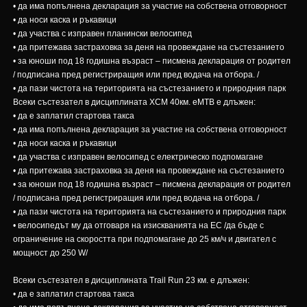
• да има попълнена декларация за участие на собствена отговорност
• да носи каска и ръкавици
• да участва с изправен планински велосипед
• да притежава застраховка за деня на провеждане на състезанието
• за юноши под 18 годишна възраст – писмена декларация от родител
/ подписана пред регистриращия или пред водача на отбора. /
• да пази чистота на територията на състезанието и природния парк
Всеки състезател в дисциплината XCM 40км. eMTB е длъжен:
• да е заплатил стартова такса
• да има попълнена декларация за участие на собствена отговорност
• да носи каска и ръкавици
• да участва с изправен велосипед с електрическо подпомагане
• да притежава застраховка за деня на провеждане на състезанието
• за юноши под 18 годишна възраст – писмена декларация от родител
/ подписана пред регистриращия или пред водача на отбора. /
• да пази чистота на територията на състезанието и природния парк
• велосипедът му да отговаря на изискванията на ЕС /да бъде с
ограничение на скоростта при подпомагане до 25 км/ч и двигател с
мощност до 250 W/
Всеки състезател в дисциплината Trail Run 23 км. е длъжен:
• да е заплатил стартова такса