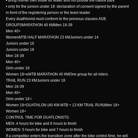
• bring his/her own bottle for water and not pollute the nature park
• only for the juniors under 18: declaration of consent signed by the parent
in front of the registering person or the team leader
Every duathlonist must conform to the previous clauses.AGE
GROUPSMARATHON 40 КМMen 18-39
Men 40+
WomenMTB HALF MARATHON 23 КМJuniors under 14
Juniors under 16
Juniors under 18
Men 18-39
Men 40+
Girls under 18
Women 18+eMTB MARATHON 40 КМOne group for all riders.
TRAIL RUN 23 КМJuniors under 18
Men 18-39
Men 40+
Girls under 18 г
Women 18+DUATHLON (40 KM MTB + 13 KM TRAIL RUN)Men 18+
Women 18+
CONTROL TIME FOR DUATLONISTS:
MEN: 4 hours for bike and 6 hours to finish
WOMEN: 5 hours for bike and 7 hours to finish
If a competitor enters the transition zone after the bike control time, he will