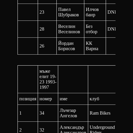
Павел
Илчов
23
DNF
DN
Шубраков
баир
Веселин
Без
28
DNF
DN
Веселинов
отбор
Йордан
КК
26
Борисов
Варна
мъже
елит 19-
23 1993-
1997
позиция
номер
име
клуб
1-ва
Лъчезар
1
34
Ram Bikes
23:57,9
Ангелов
Александър
Underground
2
32
25:50,8
Александров
Riders