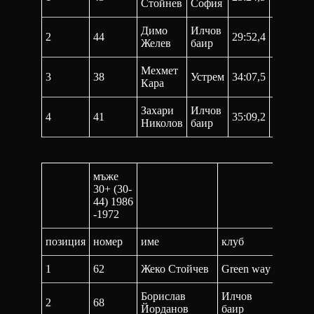
Стойнев
София
Димо
Илчов
2
44
29:52,4
59:55,3
Желев
баир
Мехмет
3
38
Устрем
34:07,5
1:08:52
Кара
Захари
Илчов
4
41
35:09,2
1:16:42
Николов
баир
мъже
30+ (30-
44) 1986
-1972
позиция
номер
име
клуб
1-ва
1
62
Жеко Стойчев
Green way
25:53,
Борислав
Илчов
2
68
26:08,
Йорданов
баир