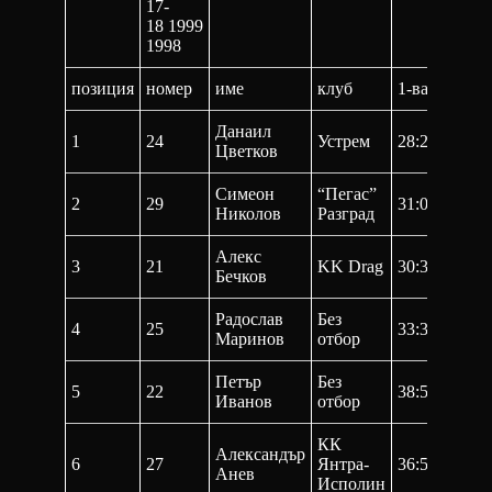
17-
18 1999
1998
позиция
номер
име
клуб
1-ва
2-р
Данаил
1
24
Устрем
28:24,9
57:
Цветков
Симеон
“Пегас”
2
29
31:00,5
1:0
Николов
Разград
Алекс
3
21
KK Drag
30:37,6
1:0
Бечков
Радослав
Без
4
25
33:34,8
1:0
Маринов
отбор
Петър
Без
5
22
38:55,2
1:19
Иванов
отбор
КК
Александър
6
27
Янтра-
36:55,4
1:2
Анев
Исполин