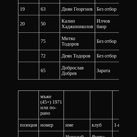
19
63
Диян Георгиев
Без отбор
45:02,
Калин
Илчов
20
50
44:54,
Хаджиниколов
баир
Митко
75
Без отбор
49:20,
Тодоров
72
Деян Тодоров
Без отбор
52:21,
Доброслав
65
Зарата
DNS
Добрев
мъже
(45+) 1971
или по-
рано
позоция
номер
име
клуб
1-ва
2-
Николай
Янтра