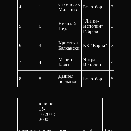
Станислав
4
1
Без отбор
32:55,9
Миланов
“Янтра-
Николай
5
6
Исполин”
35:12,0
Недев
Габрово
Кристиян
6
3
КК “Варна”
35:12,5
Балкански
Марин
Янтра
7
4
41:49,1
Колев
Исполин
Даниел
8
8
Без отбор
53:06,3
йорданов
юноши
15-
16 2001;
2000
позиция
номер
име
клуб
1-ва
фин