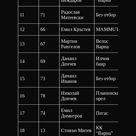
Веждаров
“Варна”
Радослав
11
71
Без отбор
33:56,
Матеевски
12
66
Емил Кръстев
MAMMUT
30:45,
Мартин
Велос
13
67
36:43,
Рангелов
Варна
Данаил
Илчов
14
69
33:41,
Денчев
баир
Данаил
15
73
Без отбор
39:28,
Иванов
Николай
Планински
16
78
37:50,
Дончев
орел
Емил
17
74
Пегас
41:22,
Димитров
КК
18
13
Стивън Митев
33:35,
“Варна”