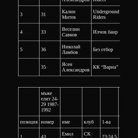
Калин
Underground
3
31
27:34,3
Митев
Riders
Веселин
4
33
Илчов баир
25:36,7
Савков
Николай
5
36
Без отбор
34:10,3
Ламбов
Ясен
35
КК “Варна”
25:28,9
Александров
мъже
елит 24-
29 1987-
1992
позиция
номер
име
клуб
1-ва
2-ра
Емил
СК
1
43
23:24,5
46:50,6