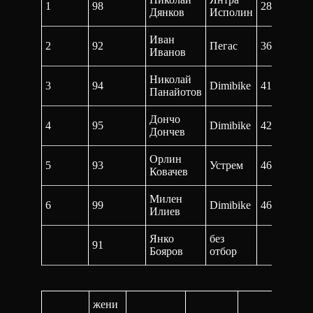
1
98
28:53,7
58
Дянков
Исполин
Иван
2
92
Пегас
36:08,0
1:
Иванов
Николай
3
94
Dimibike
41:35,0
1:
Панайотов
Дончо
4
95
Dimibike
42:15,2
1:
Дончев
Орлин
5
93
Устрем
46:59,0
1:
Ковачев
Милен
6
99
Dimibike
46:37,5
-1
Илиев
Янко
без
91
Бояров
отбор
жени