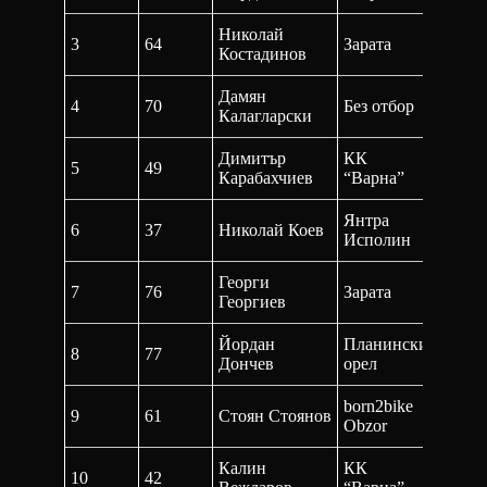
Николай
3
64
Зарата
26:46,
Костадинов
Дамян
4
70
Без отбор
27:55,
Калагларски
Димитър
КК
5
49
27:10,
Карабахчиев
“Варна”
Янтра
6
37
Николай Коев
28:03,
Исполин
Георги
7
76
Зарата
31:40,
Георгиев
Йордан
Планински
8
77
32:34,
Дончев
орел
born2bike
9
61
Стоян Стоянов
30:50,
Obzor
Калин
КК
10
42
32:23,