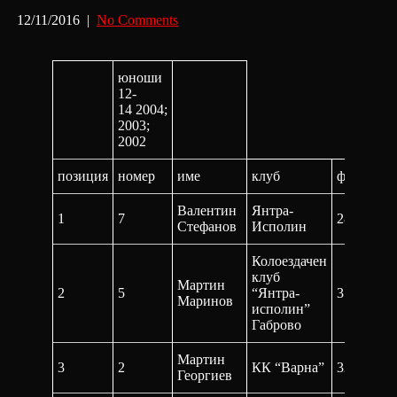
12/11/2016
|
No Comments
юноши
12-
14 2004;
2003;
2002
позиция
номер
име
клуб
финал
Валентин
Янтра-
1
7
28:42,1
Стефанов
Исполин
Колоездачен
клуб
Мартин
2
5
“Янтра-
31:45,5
Маринов
исполин”
Габрово
Мартин
3
2
КК “Варна”
32:47,5
Георгиев