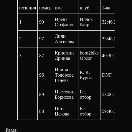
позиция
номер
име
клуб
1-ва
2-ра
Ирена
Илчов
1
90
32:46,2
1:05:4
Стефанова
баир
Лили
2
97
33:48,0
1:08:2
Ангелова
Кристине
born2bike
3
87
40:30,1
1:23:1
Дринда
Obzor
Ирина
К. К.
96
Тодорова
DNF
DNF
Бургас
Ганева
Цветелина
Без
89
53:06,3
1:44:4
Борисова
отбор
Петя
Без
88
59:46,3
2:19:3
Цекова
отбор
Pages: