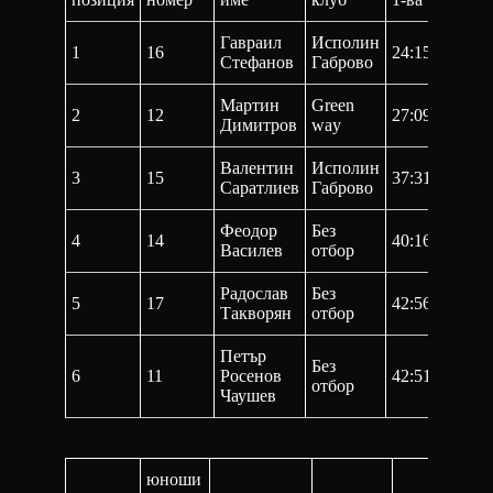
Гавраил
Исполин
1
16
24:15,1
47:2
Стефанов
Габрово
Мартин
Green
2
12
27:09,2
55:1
Димитров
way
Валентин
Исполин
3
15
37:31,6
1:21
Саратлиев
Габрово
Феодор
Без
4
14
40:16,7
1:27
Василев
отбор
Радослав
Без
5
17
42:56,8
1:27
Такворян
отбор
Петър
Без
6
11
Росенов
42:51,0
1:29
отбор
Чаушев
юноши